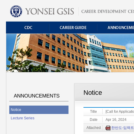
Notice
ANNOUNCEMENTS
Notice
Title
[Call for Applica
Lecture Series
Date
Apr 16, 2024
Attached
한반도-임팩트-