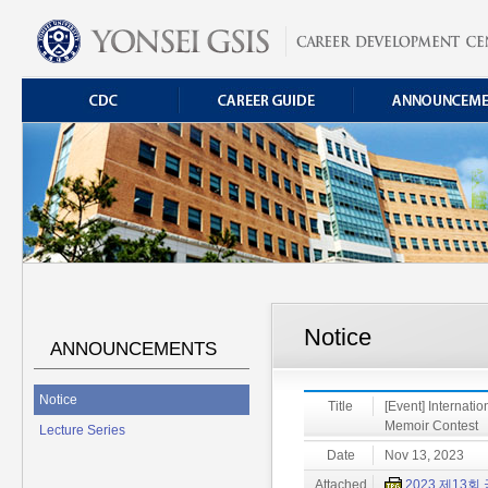
Notice
ANNOUNCEMENTS
Notice
Title
[Event] Internati
Memoir Contest
Lecture Series
Date
Nov 13, 2023
Attached
2023 제13